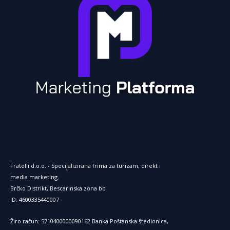
a
m
Fratelli d.o.o. - Specijalizirana frima za turizam, direkt i
media marketing.
Brčko Distrikt, Bescarinska zona bb
ID: 4600335440007
Žiro račun: 5710400000090162 Banka Poštanska štedionica,