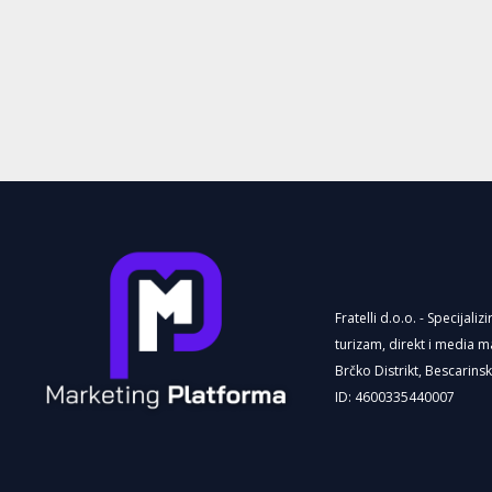
Fratelli d.o.o. - Specijaliz
turizam, direkt i media m
Brčko Distrikt, Bescarins
ID: 4600335440007