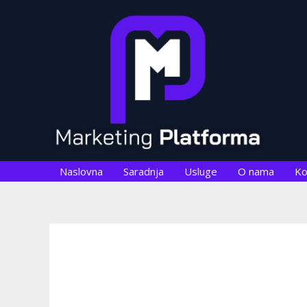
Skip
Post
to
navigation
content
Naslovna
Saradnja
Usluge
O nama
Ko