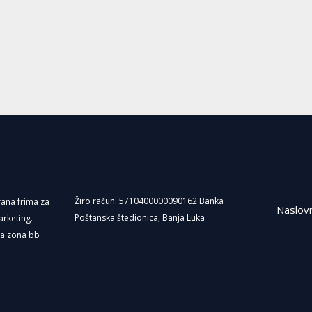
b
o
o
k
Žiro račun: 5710400000090162 Banka
irana frima za
Naslov
Poštanska štedionica, Banja Luka
arketing.
ka zona bb