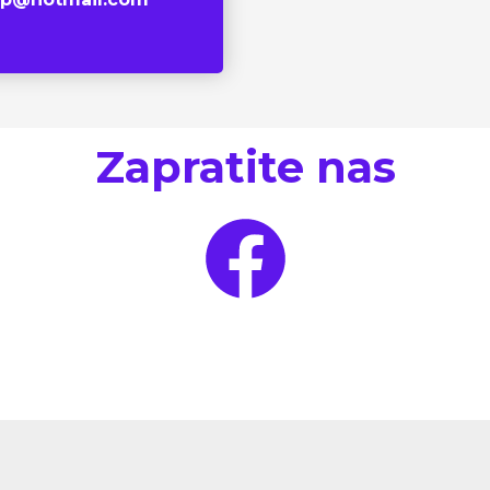
F
Zapratite nas
a
c
e