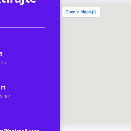
a
rčko
on
5 001
sp@hotmail.com