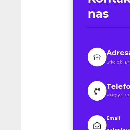
nas
Adres
Brka b.b. B
Telef
+387 61 13
Email
autostar