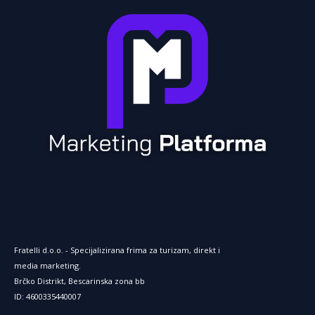
t
e
r
n
e
t
Fratelli d.o.o. - Specijalizirana frima za turizam, direkt i
media marketing.
Brčko Distrikt, Bescarinska zona bb
ID: 4600335440007