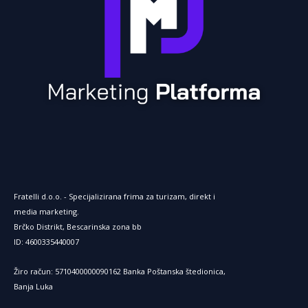
e
r
n
e
t
Fratelli d.o.o. - Specijalizirana frima za turizam, direkt i
media marketing.
Brčko Distrikt, Bescarinska zona bb
ID: 4600335440007
Žiro račun: 5710400000090162 Banka Poštanska štedionica,
Banja Luka