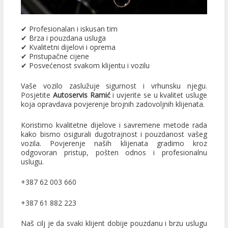
✔ Profesionalan i iskusan tim
✔ Brza i pouzdana usluga
✔ Kvalitetni dijelovi i oprema
✔ Pristupačne cijene
✔ Posvećenost svakom klijentu i vozilu
Vaše vozilo zaslužuje sigurnost i vrhunsku njegu.
Posjetite
Autoservis Ramić
i uvjerite se u kvalitet usluge
koja opravdava povjerenje brojnih zadovoljnih klijenata.
Koristimo kvalitetne dijelove i savremene metode rada
kako bismo osigurali dugotrajnost i pouzdanost vašeg
vozila. Povjerenje naših klijenata gradimo kroz
odgovoran pristup, pošten odnos i profesionalnu
uslugu.
+387 62 003 660
+387 61 882 223
Naš cilj je da svaki klijent dobije pouzdanu i brzu uslugu