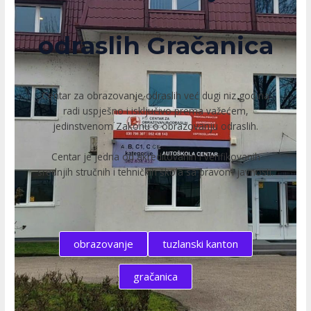
odraslih Gračanica
Centar za obrazovanje odraslih već dugi niz godina
radi uspješno i isključivo prema važećem,
jedinstvenom Zakonu o obrazovanju odraslih.
Centar je jedna od akreditovanih i verifikovanih
srednjih stručnih i tehničkih škola sa pravom javnosti.
obrazovanje
tuzlanski kanton
gračanica