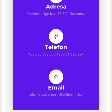
Adresa
Patriotske lige b.b., 75 320 Gračanica
Telefon
+387 35 708 307 +387 61 998 994
Email
obrazovanje.odraslih@bih.net.ba