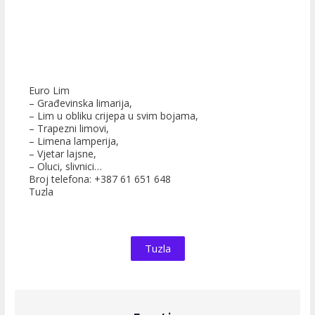
Euro Lim
– Građevinska limarija,
– Lim u obliku crijepa u svim bojama,
– Trapezni limovi,
– Limena lamperija,
– Vjetar lajsne,
– Oluci, slivnici…
Broj telefona: +387 61 651 648
Tuzla
Tuzla