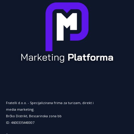
k
Fratelli d.o.o. - Specijalizirana frima za turizam, direkt i
media marketing.
Brčko Distrikt, Bescarinska zona bb
ID: 4600335440007