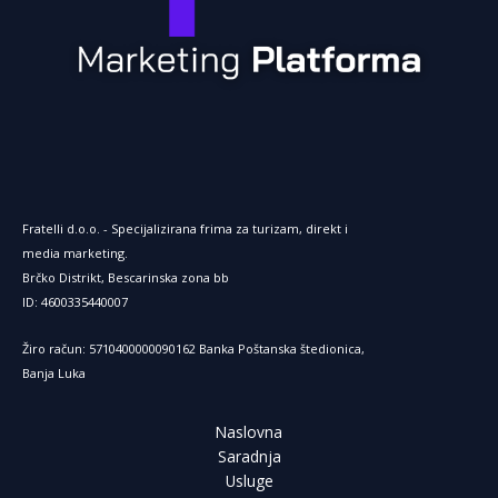
r
n
e
t
Fratelli d.o.o. - Specijalizirana frima za turizam, direkt i
media marketing.
Brčko Distrikt, Bescarinska zona bb
ID: 4600335440007
Žiro račun: 5710400000090162 Banka Poštanska štedionica,
Banja Luka
Naslovna
Saradnja
Usluge