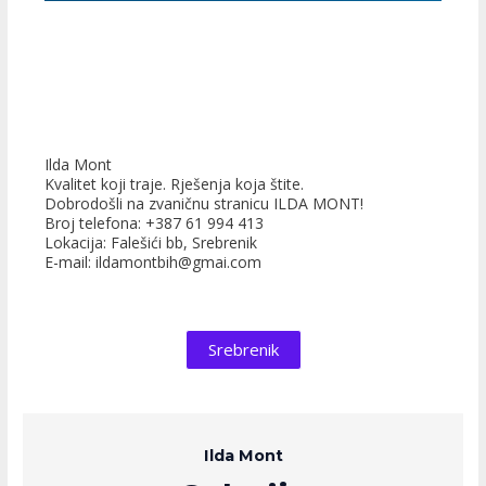
Ilda Mont
Kvalitet koji traje. Rješenja koja štite.
Dobrodošli na zvaničnu stranicu ILDA MONT!
Broj telefona: +387 61 994 413
Lokacija: Falešići bb, Srebrenik
E-mail: ildamontbih@gmai.com
Srebrenik
Ilda Mont