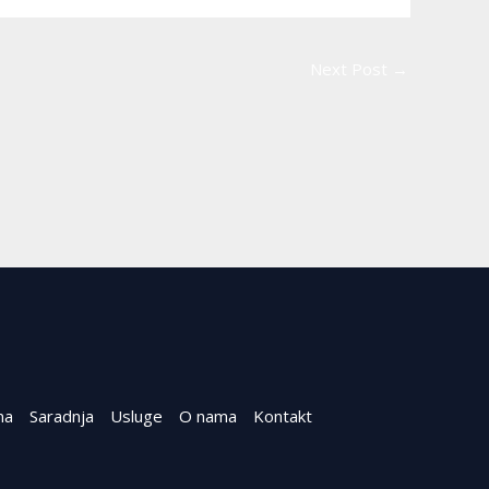
Next Post
→
na
Saradnja
Usluge
O nama
Kontakt