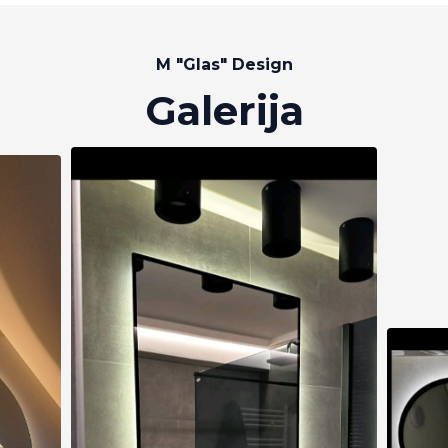
M "Glas" Design
Galerija