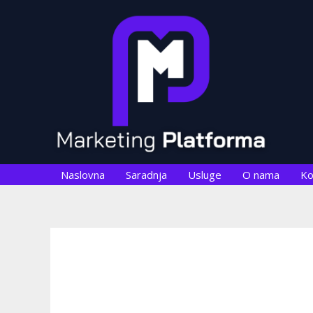
Skip
Post
to
navigation
content
Naslovna
Saradnja
Usluge
O nama
Ko