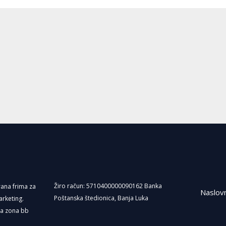
e
b
o
o
k
Žiro račun: 5710400000090162 Banka
irana frima za
Naslov
Poštanska štedionica, Banja Luka
arketing.
ka zona bb