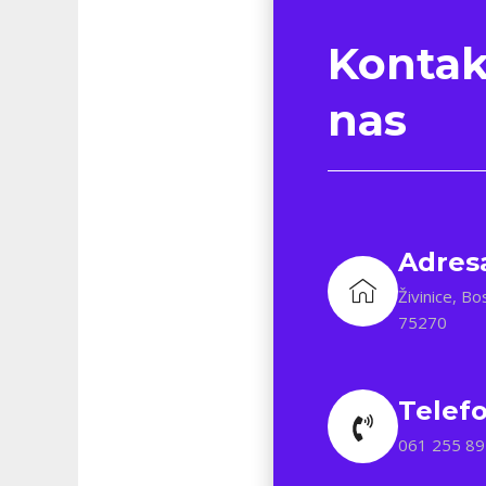
Kontak
nas
Adres
Živinice, B
75270
Telef
061 255 89