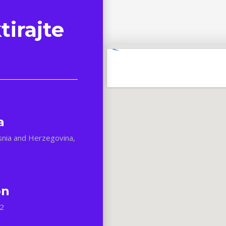
tirajte
a
osnia and Herzegovina,
on
2