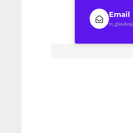
Email
m_glasdiza