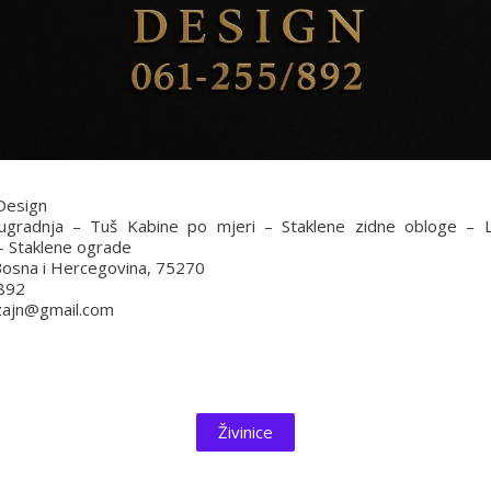
Design
 ugradnja – Tuš Kabine po mjeri – Staklene zidne obloge – 
– Staklene ograde
 Bosna i Hercegovina, 75270
892
zajn@gmail.com
Živinice