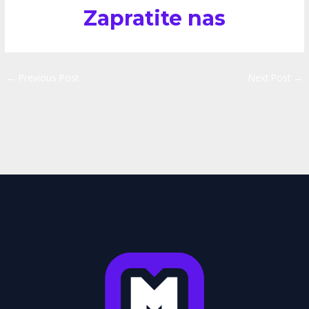
Zapratite nas
←
Previous Post
Next Post
→