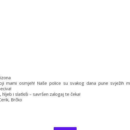
rizona
oji mami osmjeh! Naše police su svakog dana pune svježih mir
peciva!
e, hljeb i slatkiši – savršen zalogaj te čeka!
Cerik, Brčko