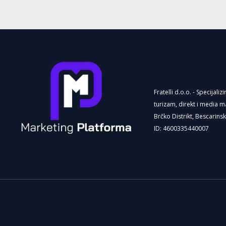
Fratelli d.o.o. - Specijaliz
turizam, direkt i media m
Brčko Distrikt, Bescarins
ID: 4600335440007