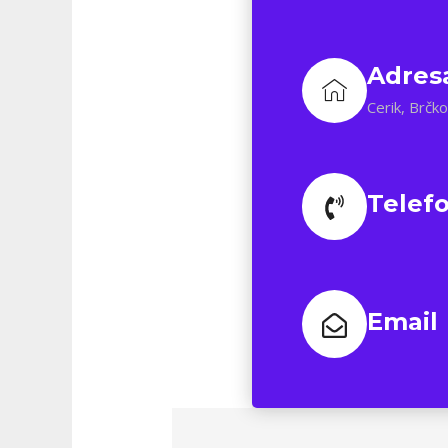
Adres
Cerik, Brčk
Telef
Email