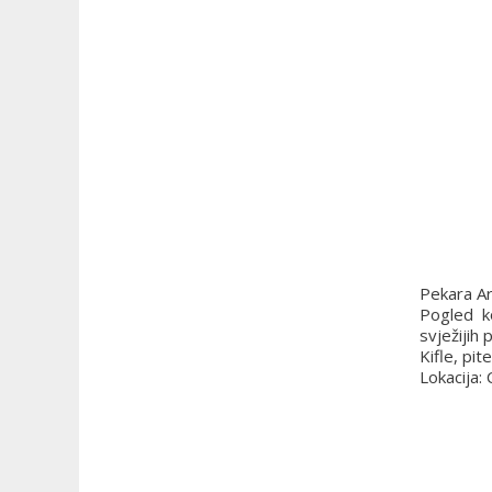
Pekara A
Pogled k
svježijih 
Kifle, pit
Lokacija: 