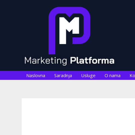
Skip
Post
to
navigation
content
Naslovna
Saradnja
Usluge
O nama
Ko