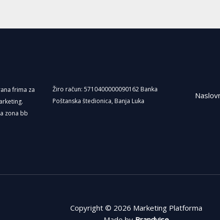
r
a
m
Žiro račun: 5710400000090162 Banka
irana frima za
Naslov
Poštanska štedionica, Banja Luka
arketing.
ka zona bb
Copyright © 2026 Marketing Platforma
Made by
Brandvise