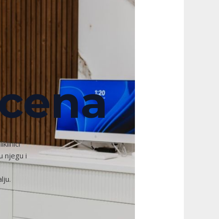
icena
klinici
 njegu i
lju.