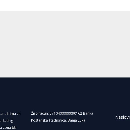
Žiro račun: 5710400000090162 Banka
irana frima za
Naslov
Poštanska štedionica, Banja Luka
arketing.
ka zona bb