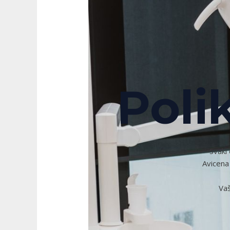
Poli
Svaki 
Avicena
Vaš