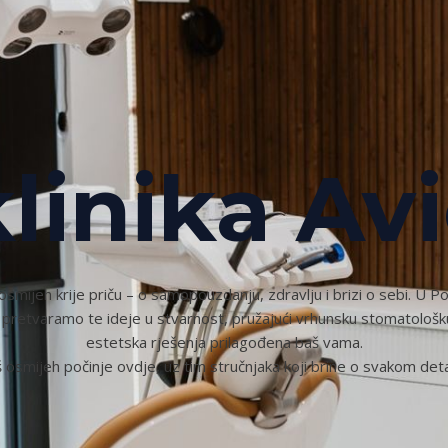
klinika Av
osmijeh krije priču – o samopouzdanju, zdravlju i brizi o sebi. U Poli
 pretvaramo te ideje u stvarnost, pružajući vrhunsku stomatološku
estetska rješenja prilagođena baš vama.
 osmijeh počinje ovdje, uz tim stručnjaka koji brine o svakom deta