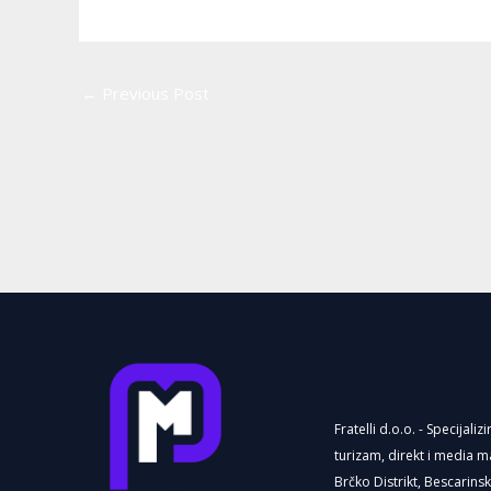
←
Previous Post
Fratelli d.o.o. - Specijaliz
turizam, direkt i media m
Brčko Distrikt, Bescarins