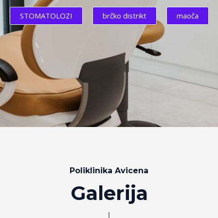
STOMATOLOZI
brčko distrikt
maoča
Poliklinika Avicena
Galerija