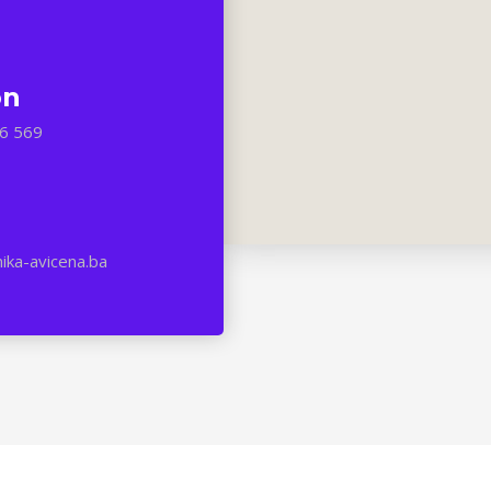
on
6 569
nika-avicena.ba