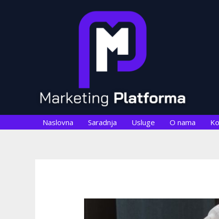
Skip
Post
to
navigation
content
Naslovna
Saradnja
Usluge
O nama
Ko