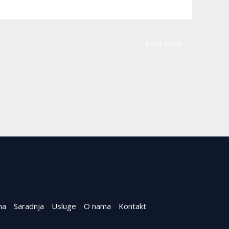
Next Post
→
na
Saradnja
Usluge
O nama
Kontakt