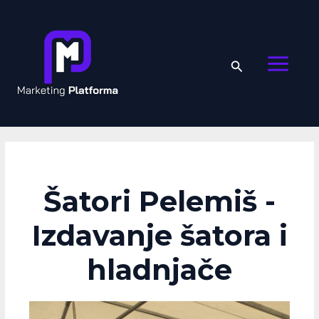
Skip
Post
MAIN
to
navigation
MENU
content
Search
Šatori Pelemiš -
Izdavanje šatora i
hladnjače