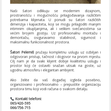
Naši šatori odlikuju se modernim dizajnom,
prostranošću i mogućnošću prilagođavanja različitim
potrebama klijenata. U ponudi su šatori različitih
dimenzija i kapaciteta, koji se mogu prilagoditi manjim
intimnim okupljanjima, ali i velikim svečanostima sa
većim brojem gostiju. Uz profesionalnu montažu i
demontažu, osiguravamo stabilnost, sigurnost i
maksimalnu funkcionalnost prostora.
Šatori Pelemiš
pružaju kompletnu uslugu uz ozbiljan i
odgovoran pristup, tačnost i dogovor na prvom mjestu.
Cilj nam je da svaki klijent dobije kvalitetnu uslugu i
prostor koji će ostaviti snažan utisak na goste, uz
ugodnu atmosferu i elegantan ambijent.
Ako želite da vaš događaj izgleda posebno,
organizovano i profesionalno – prepustite organizaciju
prostora timu koji vodi računa o svakom detalju.
Kontakt telefoni:
065/420-595
066/756-715