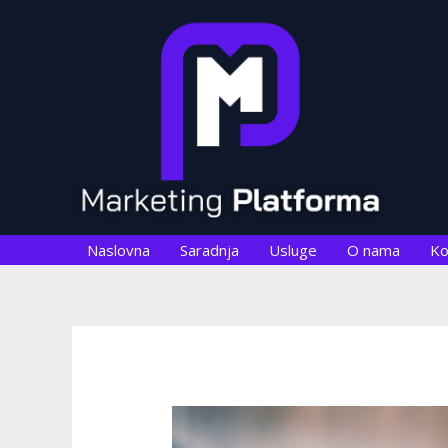
Skip
Post
to
navigation
content
Naslovna
Saradnja
Usluge
O nama
Ko