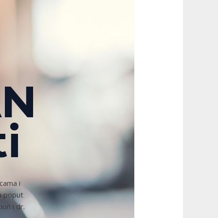
AN
i
icama i
a poput
on i dr.