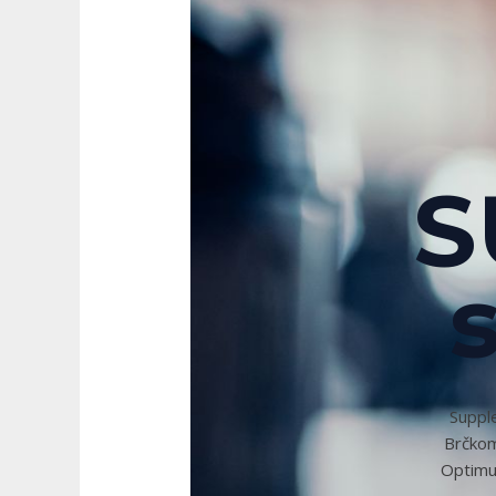
S
Supple
Brčkom
Optimum