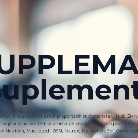
UPPLEM
suplement
man je najatraktivnija radnja sportskih suplemenata u Tuzli, Živin
 koja nudi najkvalitetnije proizvode vodećih svjetskih proizvođač
 Nutrition, Muscletech, BSN, Nutrex, My protein, Self Omninutriti