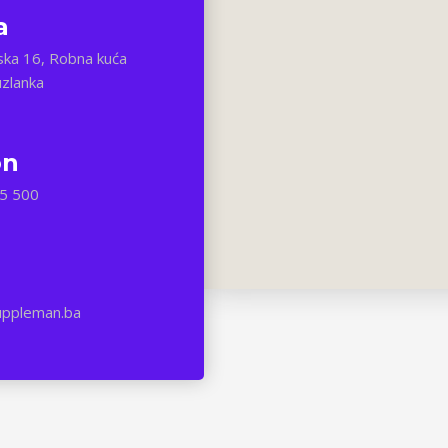
a
ska 16, Robna kuća
zlanka
on
5 500
uppleman.ba