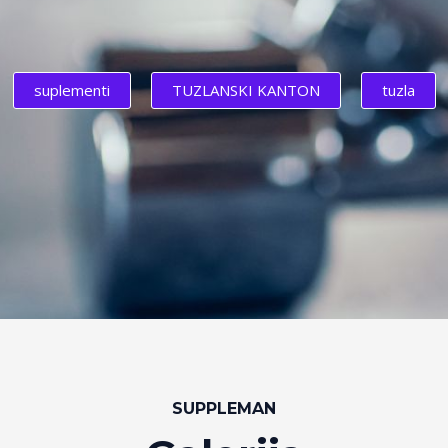
suplementi
TUZLANSKI KANTON
tuzla
SUPPLEMAN