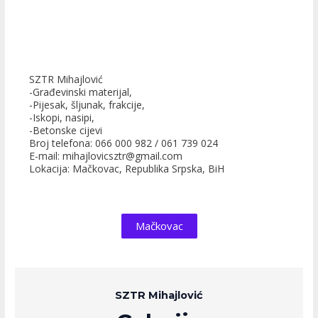
SZTR Mihajlović
-Građevinski materijal,
-Pijesak, šljunak, frakcije,
-Iskopi, nasipi,
-Betonske cijevi
Broj telefona: 066 000 982 / 061 739 024
E-mail: mihajlovicsztr@gmail.com
Lokacija: Mačkovac, Republika Srpska, BiH
Mačkovac
SZTR Mihajlović