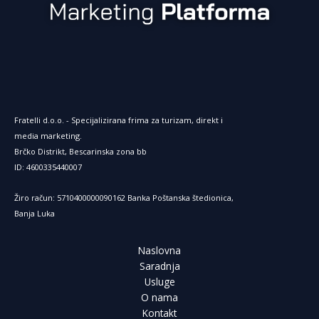
r
n
e
Fratelli d.o.o. - Specijalizirana frima za turizam, direkt i
media marketing.
Brčko Distrikt, Bescarinska zona bb
t
ID: 4600335440007
Žiro račun: 5710400000090162 Banka Poštanska štedionica,
Banja Luka
Naslovna
Saradnja
Usluge
O nama
Kontakt