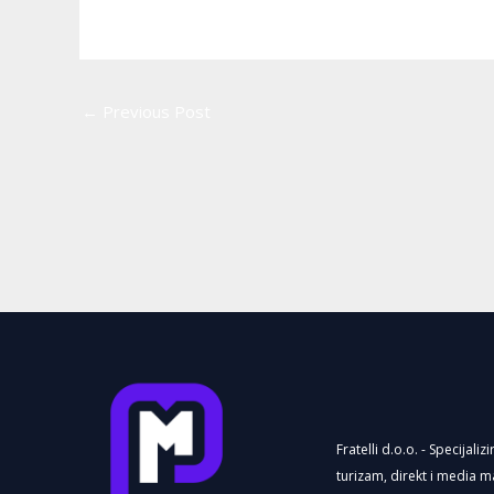
←
Previous Post
Fratelli d.o.o. - Specijaliz
turizam, direkt i media m