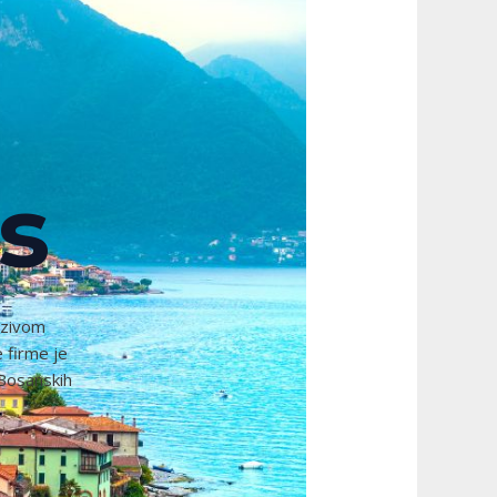
s
azivom
 firme je
 Bosanskih