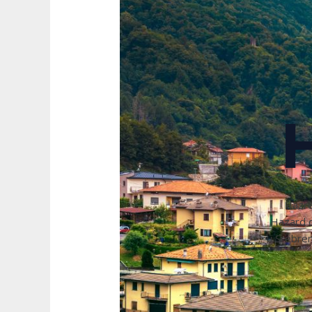
Hazre
Hazard d
u Srebren