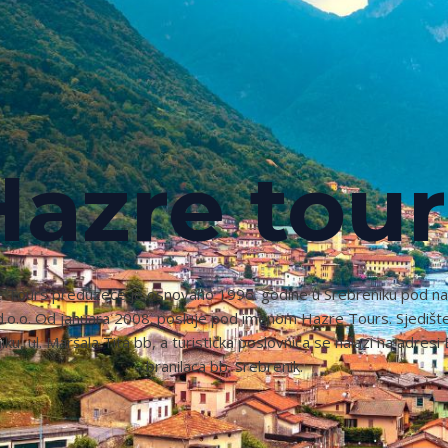
Hazre tour
 Tours preduzeće je osnovano 1996. godine u Srebreniku pod n
.o.o. Od januara 2008. posluje pod imenom Hazre Tours. Sjedište
iku, ul. Maršala Tita bb, a turistička poslovnica se nalazi na adresi
branilaca bb. Srebrenik.