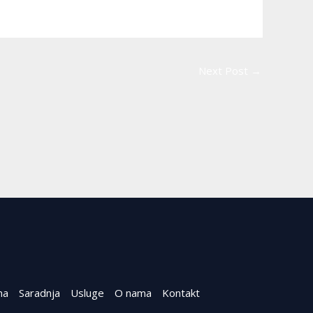
Next Post
→
na
Saradnja
Usluge
O nama
Kontakt