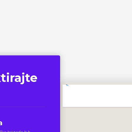
tirajte
a