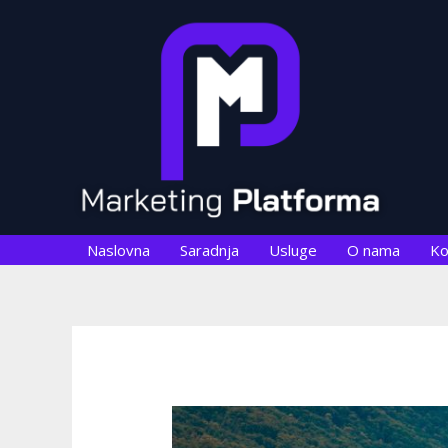
Skip
Post
to
navigation
content
Naslovna
Saradnja
Usluge
O nama
Ko