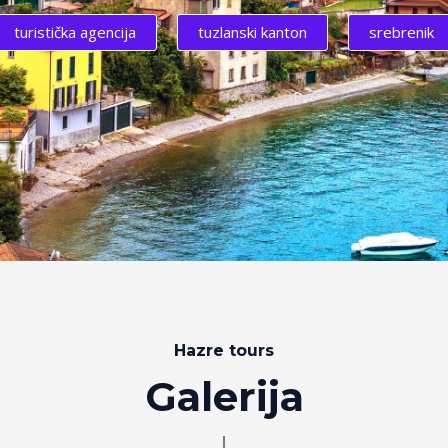
turistička agencija
tuzlanski kanton
srebrenik
Hazre tours
Galerija