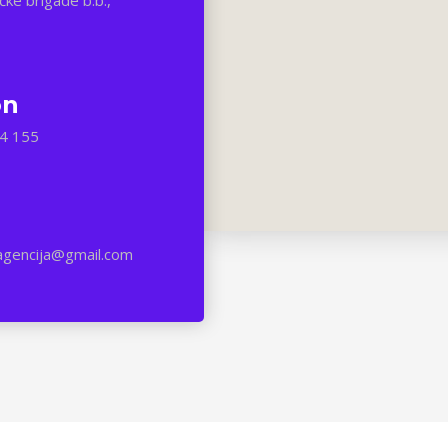
čke brigade b.b.,
on
4 155
agencija@gmail.com