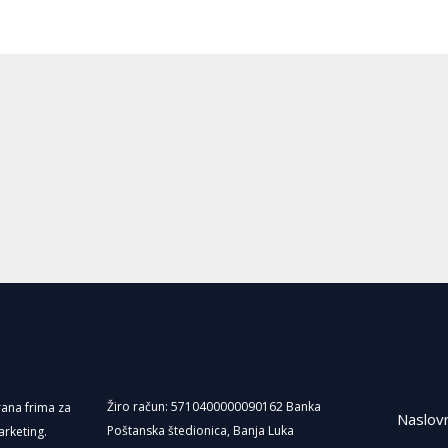
Žiro račun: 5710400000090162 Banka
irana frima za
Naslov
Poštanska štedionica, Banja Luka
arketing.