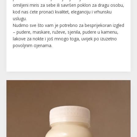
omiljeni miris za sebe ili savršen poklon za dragu osobu,
kod nas ćete pronaći kvalitet, eleganciju i vrhunsku
uslugu.
Nudimo sve što vam je potrebno za besprijekoran izgled
– pudere, maskare, ruževe, sjenila, pudere u kamenu,
lakove za nokte i još mnogo toga, uvijek po izuzetno
povoljnim cijenama.
Read More »
Organsko
magareće
mlijeko
–
Certifikat
BIO
CS
CONTROL
ORGANIC