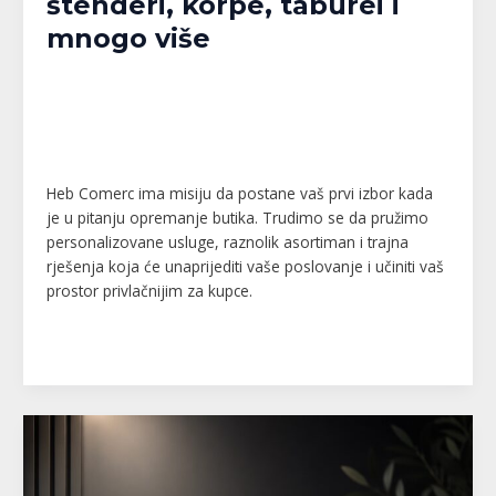
štenderi, korpe, taburei i
mnogo više
Banja Luka
,
Bijeljina
,
Brčko
,
Doboj
,
Gračanica
,
Gradačac
,
Gradiška
,
Kalesija
,
Modriča
,
Pelagićevo
,
Prijedor
,
Republika Srpska
,
Srbac
,
Srebrenik
,
Tuzla
,
Tuzlanski kanton
,
Unsko-Sanski kanton
,
Živinice
/
MPlatforma
Heb Comerc ima misiju da postane vaš prvi izbor kada
je u pitanju opremanje butika. Trudimo se da pružimo
personalizovane usluge, raznolik asortiman i trajna
rješenja koja će unaprijediti vaše poslovanje i učiniti vaš
prostor privlačnijim za kupce.
Read More »
Cosmo
Home
–