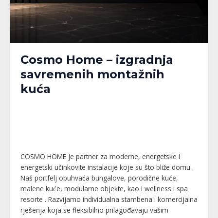
Cosmo Home – izgradnja
savremenih montažnih
kuća
Banja Luka
,
Bijeljina
,
Brčko
,
Doboj
,
Gračanica
,
Gradačac
,
Gradiška
,
Kalesija
,
Modriča
,
Pelagićevo
,
Prijedor
,
Republika Srpska
,
Srbac
,
Srebrenik
,
Tuzla
,
Tuzlanski kanton
,
Unsko-Sanski kanton
,
Živinice
/
MPlatforma
COSMO HOME je partner za moderne, energetske i
energetski učinkovite instalacije koje su što bliže domu .
Naš portfelj obuhvaća bungalove, porodične kuće,
malene kuće, modularne objekte, kao i wellness i spa
resorte . Razvijamo individualna stambena i komercijalna
rješenja koja se fleksibilno prilagođavaju vašim