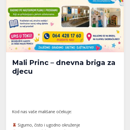
Mali Princ – dnevna briga za
djecu
Banja Luka
,
Bijeljina
,
Brčko
,
Doboj
,
Gračanica
,
Gradačac
,
Gradiška
,
Kalesija
,
Modriča
,
Pelagićevo
,
Prijedor
,
Republika Srpska
,
Srbac
,
Srebrenik
,
Tuzla
,
Tuzlanski kanton
,
Unsko-Sanski kanton
,
Živinice
/
MPlatforma
Kod nas vaše mališane očekuje:
Sigurno, čisto i ugodno okruženje