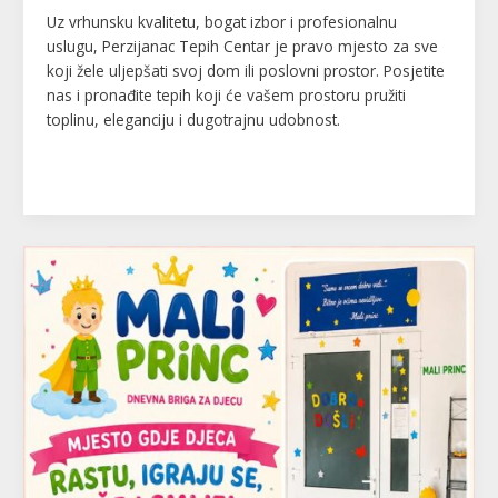
Uz vrhunsku kvalitetu, bogat izbor i profesionalnu
uslugu, Perzijanac Tepih Centar je pravo mjesto za sve
koji žele uljepšati svoj dom ili poslovni prostor. Posjetite
nas i pronađite tepih koji će vašem prostoru pružiti
toplinu, eleganciju i dugotrajnu udobnost.
Read More »
Mali
Princ
–
dnevna
briga
za
djecu