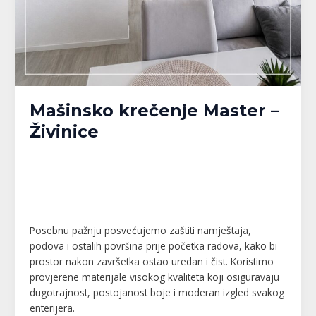
Mašinsko krečenje Master –
Živinice
Banja Luka
,
Bijeljina
,
Brčko
,
Doboj
,
Gračanica
,
Gradačac
,
Gradiška
,
Kalesija
,
Modriča
,
Pelagićevo
,
Prijedor
,
Republika Srpska
,
Srbac
,
Srebrenik
,
Tuzla
,
Tuzlanski kanton
,
Unsko-Sanski kanton
,
Živinice
/
MPlatforma
Posebnu pažnju posvećujemo zaštiti namještaja,
podova i ostalih površina prije početka radova, kako bi
prostor nakon završetka ostao uredan i čist. Koristimo
provjerene materijale visokog kvaliteta koji osiguravaju
dugotrajnost, postojanost boje i moderan izgled svakog
enterijera.