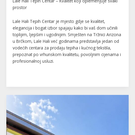
Lale Hali Tepih Centar – Kvalitet koji oplemenjuje svaki
prostor
Lale Hali Tepih Centar je mjesto gdje se kvalitet,
elegancija i bogat izbor spajaju kako bi vaš dom učinili
toplijim, ljepšim i ugodnijim. Smješten na Tržnici Arizona
u Brčkom, Lale Hali već godinama predstavlja jedan od
vodećih centara za prodaju tepiha i kućnog tekstila,
prepoznat po vrhunskom kvalitetu, povoljnim cijenama i
profesionalnoj usluzi.
Read More »
Ćevabdžinica
“SELMA”
–
Arizona
(tržnica)