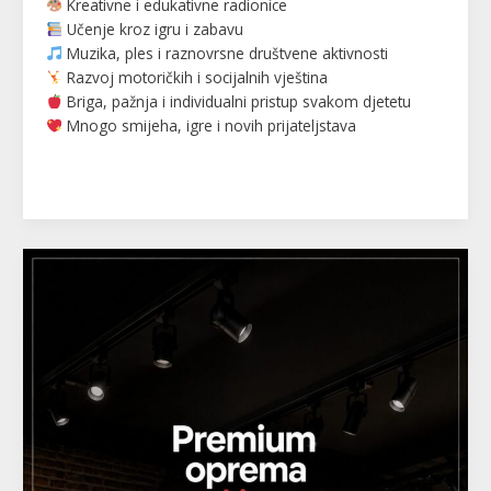
Kreativne i edukativne radionice
Učenje kroz igru i zabavu
Muzika, ples i raznovrsne društvene aktivnosti
Razvoj motoričkih i socijalnih vještina
Briga, pažnja i individualni pristup svakom djetetu
Mnogo smijeha, igre i novih prijateljstava
Read More »
HEB
COMERC
—
lutke,
štenderi,
korpe,
taburei
i
mnogo
više