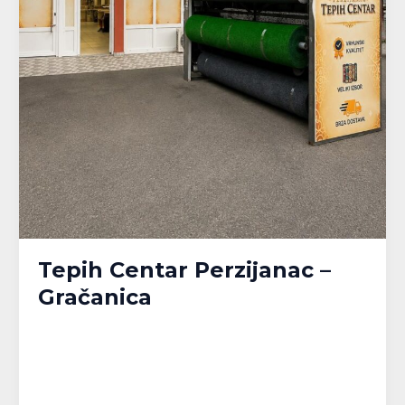
Tepih Centar Perzijanac –
Gračanica
Banja Luka
,
Bijeljina
,
Brčko
,
Doboj
,
Gračanica
,
Gradačac
,
Gradiška
,
Kalesija
,
Modriča
,
Pelagićevo
,
Prijedor
,
Republika Srpska
,
Srbac
,
Srebrenik
,
Tuzla
,
Tuzlanski kanton
,
Unsko-Sanski kanton
,
Živinice
/
MPlatforma