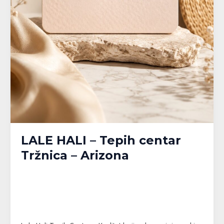
LALE HALI – Tepih centar
Tržnica – Arizona
Banja Luka
,
Bijeljina
,
Brčko
,
Doboj
,
Gračanica
,
Gradačac
,
Gradiška
,
Kalesija
,
Modriča
,
Pelagićevo
,
Prijedor
,
Republika Srpska
,
Srbac
,
Srebrenik
,
Tuzla
,
Tuzlanski kanton
,
Unsko-Sanski kanton
,
Živinice
/
MPlatforma