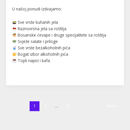
U našoj ponudi izdvajamo:
Sve vrste kuhanih jela
Raznovrsna jela sa roštilja
Bosanske ćevape i druge specijalitete sa roštilja
Svježe salate i priloge
Sve vrste bezalkoholnih pića
Bogat izbor alkoholnih pića
Topli napici i kafa
Read More »
1
2
…
8
Next
→