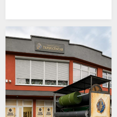
Read More »
Tepih
Centar
Perzijanac
–
Gračanica