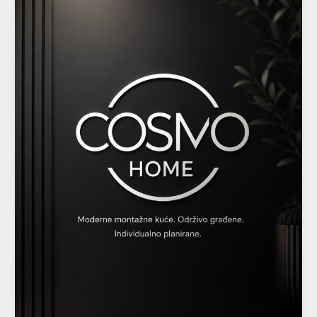
izgradnja
savremenih
montažnih
kuća