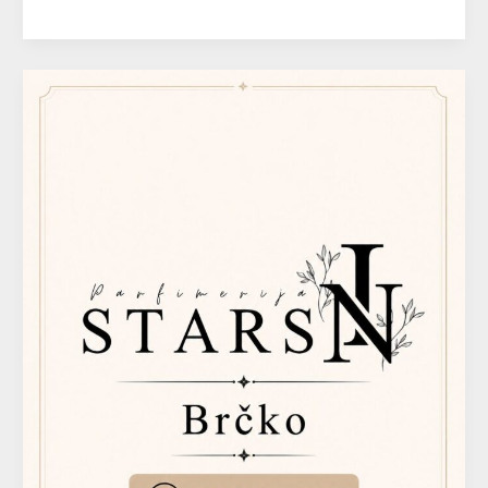
STARS
IN
Parfimerija
–
Brčko