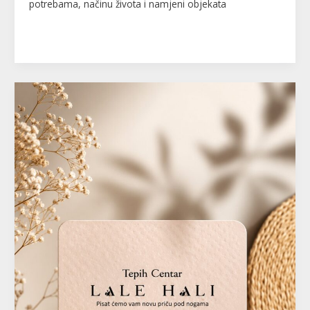
potrebama, načinu života i namjeni objekata
Read More »
LALE
HALI
–
Tepih
centar
Tržnica
–
Arizona