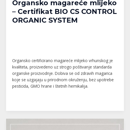
Organsko magareće mlijeko
– Certifikat BIO CS CONTROL
ORGANIC SYSTEM
Banja Luka
,
Bijeljina
,
Brčko
,
Doboj
,
Gračanica
,
Gradačac
,
Gradiška
,
Kalesija
,
Modriča
,
Pelagićevo
,
Prijedor
,
Republika Srpska
,
Srbac
,
Srebrenik
,
Tuzla
,
Tuzlanski kanton
,
Unsko-Sanski kanton
,
Živinice
/
MPlatforma
Organsko certificirano magareće mlijeko vrhunskog je
kvaliteta, proizvedeno uz strogo poštivanje standarda
organske proizvodnje. Dobiva se od zdravih magarica
koje se uzgajaju u prirodnom okruženju, bez upotrebe
pesticida, GMO hrane i štetnih hemikalija.
Read More »
Mašinsko
krečenje