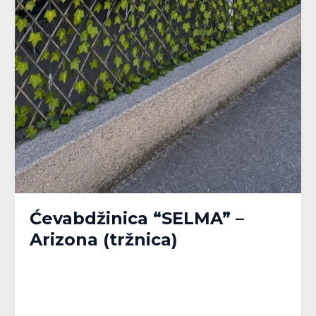
Ćevabdžinica “SELMA” –
Arizona (tržnica)
Banja Luka
,
Bijeljina
,
Brčko
,
Doboj
,
Gračanica
,
Gradačac
,
Gradiška
,
Kalesija
,
Modriča
,
Pelagićevo
,
Prijedor
,
Republika Srpska
,
Srbac
,
Srebrenik
,
Tuzla
,
Tuzlanski kanton
,
Unsko-Sanski kanton
,
Živinice
/
MPlatforma