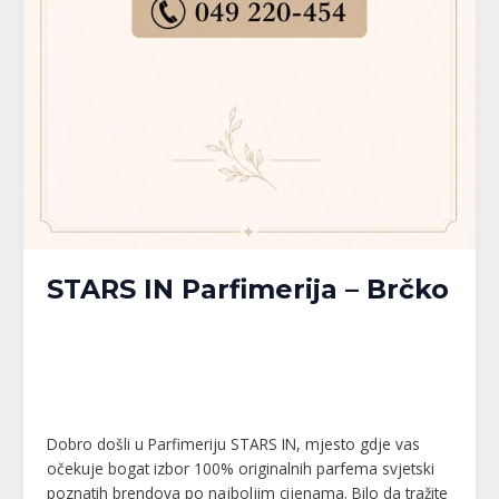
STARS IN Parfimerija – Brčko
Banja Luka
,
Bijeljina
,
Brčko
,
Doboj
,
Gračanica
,
Gradačac
,
Gradiška
,
Kalesija
,
Modriča
,
Pelagićevo
,
Prijedor
,
Republika Srpska
,
Srbac
,
Srebrenik
,
Tuzla
,
Tuzlanski kanton
,
Unsko-Sanski kanton
,
Živinice
/
MPlatforma
Dobro došli u Parfimeriju STARS IN, mjesto gdje vas
očekuje bogat izbor 100% originalnih parfema svjetski
poznatih brendova po najboljim cijenama. Bilo da tražite