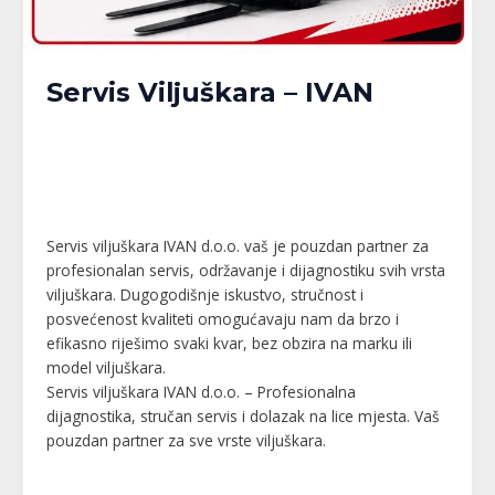
Servis Viljuškara – IVAN
Banja Luka
,
Bijeljina
,
Brčko
,
Doboj
,
Gračanica
,
Gradačac
,
Gradiška
,
Kalesija
,
Modriča
,
Pelagićevo
,
Prijedor
,
Republika Srpska
,
Srbac
,
Srebrenik
,
Tuzla
,
Tuzlanski kanton
,
Unsko-Sanski kanton
,
Živinice
/
MPlatforma
Servis viljuškara IVAN d.o.o. vaš je pouzdan partner za
profesionalan servis, održavanje i dijagnostiku svih vrsta
viljuškara. Dugogodišnje iskustvo, stručnost i
posvećenost kvaliteti omogućavaju nam da brzo i
efikasno riješimo svaki kvar, bez obzira na marku ili
model viljuškara.
Servis viljuškara IVAN d.o.o. – Profesionalna
dijagnostika, stručan servis i dolazak na lice mjesta. Vaš
pouzdan partner za sve vrste viljuškara.
Read More »