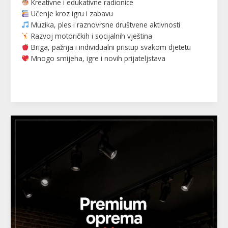
Kreativne i edukativne radionice
Učenje kroz igru i zabavu
Muzika, ples i raznovrsne društvene aktivnosti
Razvoj motoričkih i socijalnih vještina
Briga, pažnja i individualni pristup svakom djetetu
Mnogo smijeha, igre i novih prijateljstava
Read More »
HEB
COMERC
—
lutke,
štenderi,
korpe,
taburei
i
mnogo
više