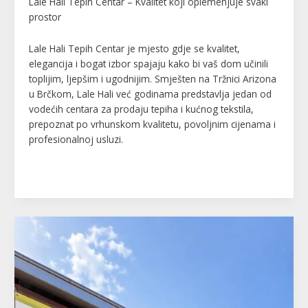
Lale Hali Tepih Centar – Kvalitet koji oplemenjuje svaki
prostor
Lale Hali Tepih Centar je mjesto gdje se kvalitet,
elegancija i bogat izbor spajaju kako bi vaš dom učinili
toplijim, ljepšim i ugodnijim. Smješten na Tržnici Arizona
u Brčkom, Lale Hali već godinama predstavlja jedan od
vodećih centara za prodaju tepiha i kućnog tekstila,
prepoznat po vrhunskom kvalitetu, povoljnim cijenama i
profesionalnoj usluzi.
Read More »
Ćevabdžinica
“SELMA”
–
Arizona
(tržnica)