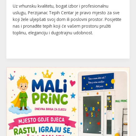
Uz vrhunsku kvalitetu, bogat izbor i profesionalnu
uslugu, Perzijanac Tepih Centar je pravo mjesto za sve
koji žele uljepšati svoj dom ili poslovni prostor. Posjetite
nas i pronađite tepih koji će vašem prostoru pružiti
toplinu, eleganciju i dugotrajnu udobnost.
Read More »
Mali
Princ
–
dnevna
briga
za
djecu