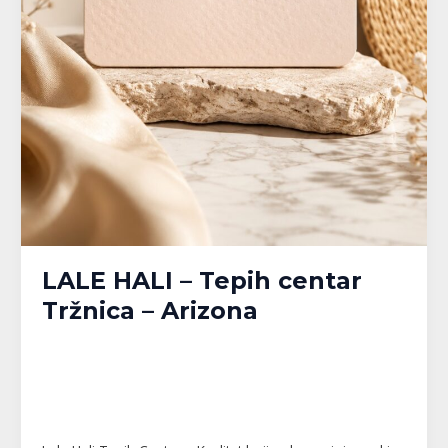
LALE HALI – Tepih centar
Tržnica – Arizona
Banja Luka
,
Bijeljina
,
Brčko
,
Doboj
,
Gračanica
,
Gradačac
,
Gradiška
,
Kalesija
,
Modriča
,
Pelagićevo
,
Prijedor
,
Republika Srpska
,
Srbac
,
Srebrenik
,
Tuzla
,
Tuzlanski kanton
,
Unsko-Sanski kanton
,
Živinice
/
MPlatforma