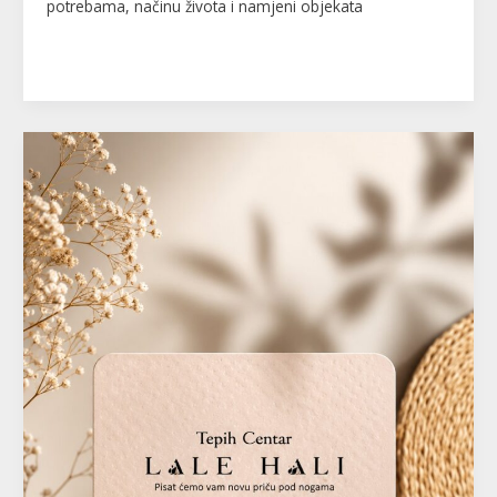
potrebama, načinu života i namjeni objekata
Read More »
LALE
HALI
–
Tepih
centar
Tržnica
–
Arizona