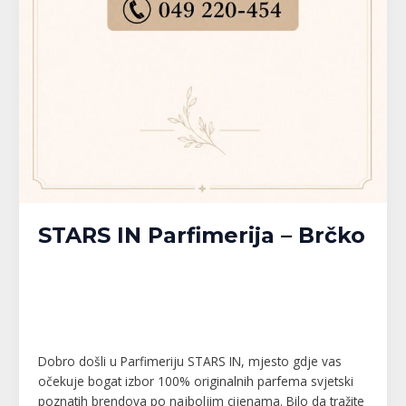
STARS IN Parfimerija – Brčko
Banja Luka
,
Bijeljina
,
Brčko
,
Doboj
,
Gračanica
,
Gradačac
,
Gradiška
,
Kalesija
,
Modriča
,
Pelagićevo
,
Prijedor
,
Republika Srpska
,
Srbac
,
Srebrenik
,
Tuzla
,
Tuzlanski kanton
,
Unsko-Sanski kanton
,
Živinice
/
MPlatforma
Dobro došli u Parfimeriju STARS IN, mjesto gdje vas
očekuje bogat izbor 100% originalnih parfema svjetski
poznatih brendova po najboljim cijenama. Bilo da tražite