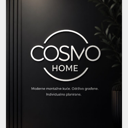
izgradnja
savremenih
montažnih
kuća