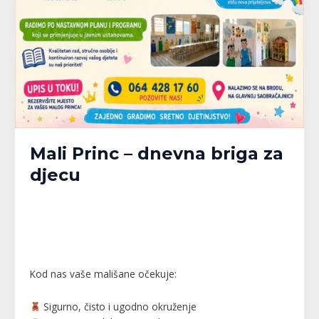
Mali Princ – dnevna briga za
djecu
Banja Luka
,
Bijeljina
,
Brčko
,
Doboj
,
Gračanica
,
Gradačac
,
Gradiška
,
Kalesija
,
Modriča
,
Pelagićevo
,
Prijedor
,
Republika Srpska
,
Srbac
,
Srebrenik
,
Tuzla
,
Tuzlanski kanton
,
Unsko-Sanski kanton
,
Živinice
/
MPlatforma
Kod nas vaše mališane očekuje:
Sigurno, čisto i ugodno okruženje