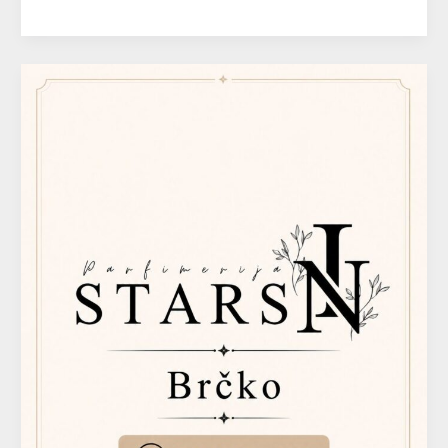
STARS
IN
Parfimerija
–
Brčko