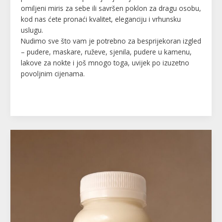
omiljeni miris za sebe ili savršen poklon za dragu osobu,
kod nas ćete pronaći kvalitet, eleganciju i vrhunsku
uslugu.
Nudimo sve što vam je potrebno za besprijekoran izgled
– pudere, maskare, ruževe, sjenila, pudere u kamenu,
lakove za nokte i još mnogo toga, uvijek po izuzetno
povoljnim cijenama.
Read More »
Organsko
magareće
mlijeko
–
Certifikat
BIO
CS
CONTROL
ORGANIC