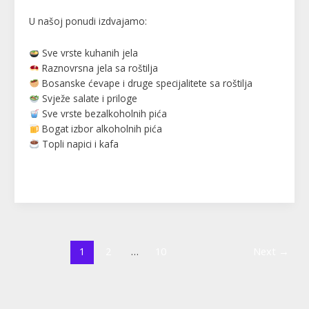
U našoj ponudi izdvajamo:
Sve vrste kuhanih jela
Raznovrsna jela sa roštilja
Bosanske ćevape i druge specijalitete sa roštilja
Svježe salate i priloge
Sve vrste bezalkoholnih pića
Bogat izbor alkoholnih pića
Topli napici i kafa
Read More »
1
2
…
10
Next
→