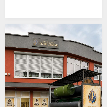
Read More »
Tepih
Centar
Perzijanac
–
Gračanica