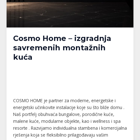
Cosmo Home – izgradnja
savremenih montažnih
kuća
Banja Luka
,
Bijeljina
,
Brčko
,
Doboj
,
Gračanica
,
Gradačac
,
Gradiška
,
Kalesija
,
Modriča
,
Pelagićevo
,
Prijedor
,
Republika Srpska
,
Srbac
,
Srebrenik
,
Tuzla
,
Tuzlanski kanton
,
Unsko-Sanski kanton
,
Živinice
/
MPlatforma
COSMO HOME je partner za moderne, energetske i
energetski učinkovite instalacije koje su što bliže domu .
Naš portfelj obuhvaća bungalove, porodične kuće,
malene kuće, modularne objekte, kao i wellness i spa
resorte . Razvijamo individualna stambena i komercijalna
rješenja koja se fleksibilno prilagođavaju vašim