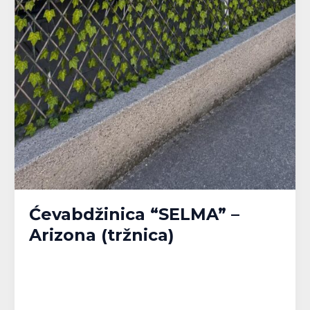
Ćevabdžinica “SELMA” –
Arizona (tržnica)
Banja Luka
,
Bijeljina
,
Brčko
,
Doboj
,
Gračanica
,
Gradačac
,
Gradiška
,
Kalesija
,
Modriča
,
Pelagićevo
,
Prijedor
,
Republika Srpska
,
Srbac
,
Srebrenik
,
Tuzla
,
Tuzlanski kanton
,
Unsko-Sanski kanton
,
Živinice
/
MPlatforma