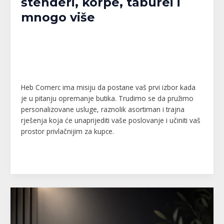
štenderi, korpe, taburei i
mnogo više
Banja Luka
,
Bijeljina
,
Brčko
,
Doboj
,
Gračanica
,
Gradačac
,
Gradiška
,
Kalesija
,
Modriča
,
Pelagićevo
,
Prijedor
,
Republika Srpska
,
Srbac
,
Srebrenik
,
Tuzla
,
Tuzlanski kanton
,
Unsko-Sanski kanton
,
Živinice
/
MPlatforma
Heb Comerc ima misiju da postane vaš prvi izbor kada
je u pitanju opremanje butika. Trudimo se da pružimo
personalizovane usluge, raznolik asortiman i trajna
rješenja koja će unaprijediti vaše poslovanje i učiniti vaš
prostor privlačnijim za kupce.
Read More »
Cosmo
Home
–