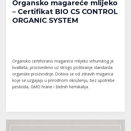
Organsko magareće mlijeko
– Certifikat BIO CS CONTROL
ORGANIC SYSTEM
Banja Luka
,
Bijeljina
,
Brčko
,
Doboj
,
Gračanica
,
Gradačac
,
Gradiška
,
Kalesija
,
Modriča
,
Pelagićevo
,
Prijedor
,
Republika Srpska
,
Srbac
,
Srebrenik
,
Tuzla
,
Tuzlanski kanton
,
Unsko-Sanski kanton
,
Živinice
/
MPlatforma
Organsko certificirano magareće mlijeko vrhunskog je
kvaliteta, proizvedeno uz strogo poštivanje standarda
organske proizvodnje. Dobiva se od zdravih magarica
koje se uzgajaju u prirodnom okruženju, bez upotrebe
pesticida, GMO hrane i štetnih hemikalija.
Read More »
Mašinsko
krečenje