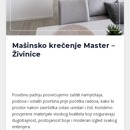
Mašinsko krečenje Master –
Živinice
Banja Luka
,
Bijeljina
,
Brčko
,
Doboj
,
Gračanica
,
Gradačac
,
Gradiška
,
Kalesija
,
Modriča
,
Pelagićevo
,
Prijedor
,
Republika Srpska
,
Srbac
,
Srebrenik
,
Tuzla
,
Tuzlanski kanton
,
Unsko-Sanski kanton
,
Živinice
/
MPlatforma
Posebnu pažnju posvećujemo zaštiti namještaja,
podova i ostalih površina prije početka radova, kako bi
prostor nakon završetka ostao uredan i čist. Koristimo
provjerene materijale visokog kvaliteta koji osiguravaju
dugotrajnost, postojanost boje i moderan izgled svakog
enterijera.