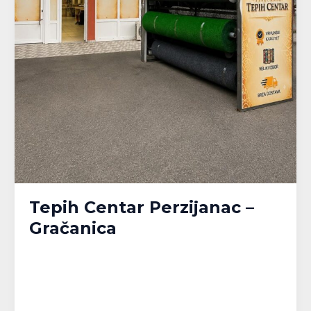
Tepih Centar Perzijanac –
Gračanica
Banja Luka
,
Bijeljina
,
Brčko
,
Doboj
,
Gračanica
,
Gradačac
,
Gradiška
,
Kalesija
,
Modriča
,
Pelagićevo
,
Prijedor
,
Republika Srpska
,
Srbac
,
Srebrenik
,
Tuzla
,
Tuzlanski kanton
,
Unsko-Sanski kanton
,
Živinice
/
MPlatforma