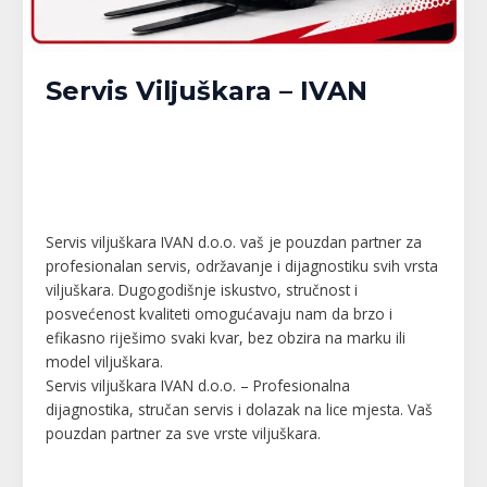
Servis Viljuškara – IVAN
Banja Luka
,
Bijeljina
,
Brčko
,
Doboj
,
Gračanica
,
Gradačac
,
Gradiška
,
Kalesija
,
Modriča
,
Pelagićevo
,
Prijedor
,
Republika Srpska
,
Srbac
,
Srebrenik
,
Tuzla
,
Tuzlanski kanton
,
Unsko-Sanski kanton
,
Živinice
/
MPlatforma
Servis viljuškara IVAN d.o.o. vaš je pouzdan partner za
profesionalan servis, održavanje i dijagnostiku svih vrsta
viljuškara. Dugogodišnje iskustvo, stručnost i
posvećenost kvaliteti omogućavaju nam da brzo i
efikasno riješimo svaki kvar, bez obzira na marku ili
model viljuškara.
Servis viljuškara IVAN d.o.o. – Profesionalna
dijagnostika, stručan servis i dolazak na lice mjesta. Vaš
pouzdan partner za sve vrste viljuškara.
Read More »